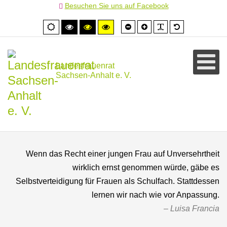
Besuchen Sie uns auf Facebook
Schrift
Schrift
PLG_SYSTEM
Standardschr
Normale
Hoher
Hoher
Hoher
kleiner
größer
Ansicht
Kontrast
Kontrast
Kontrast
schwarz/weiß
schwarz/gelb
gelb/schwarz
Landesfrauenrat
Sachsen-Anhalt e. V.
Wenn das Recht einer jungen Frau auf Unversehrtheit
wirklich ernst genommen würde, gäbe es
Selbstverteidigung für Frauen als Schulfach. Stattdessen
lernen wir nach wie vor Anpassung.
Luisa Francia