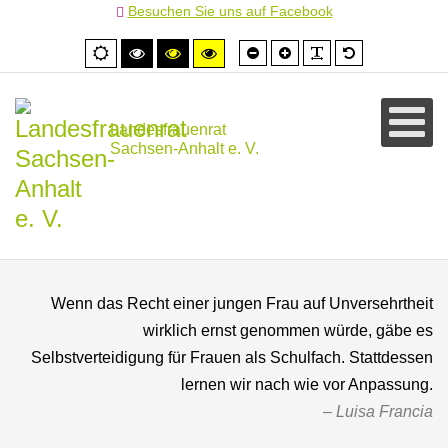
Besuchen Sie uns auf Facebook
Schrift
Schrift
PLG_SYSTEM
Standardschr
Normale
Hoher
Hoher
Hoher
kleiner
größer
Ansicht
Kontrast
Kontrast
Kontrast
schwarz/weiß
schwarz/gelb
gelb/schwarz
Landesfrauenrat
Sachsen-Anhalt e. V.
Wenn das Recht einer jungen Frau auf Unversehrtheit
wirklich ernst genommen würde, gäbe es
Selbstverteidigung für Frauen als Schulfach. Stattdessen
lernen wir nach wie vor Anpassung.
Luisa Francia