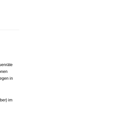
uenräte
ionen
iegen in
ber) im