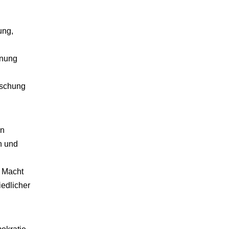
ung,
hnung
rschung
en
n und
e Macht
iedlicher