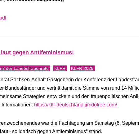
pdf
laut gegen Antifeminismus!
nz der Landesfrauenräte
KLFR
KLFR 2025
enrat Sachsen-Anhalt Gastgeberin der Konferenz der Landesfra
er Bundesländer und vertritt damit die Stimme von rund 14 Mill
gemeinsame Strategien entwickeln und den frauenpolitischen Anl
e Informationen:
https://klfr-deutschland.jimdofree.com/
erenzwochenendes war die Fachtagung am Samstag (6. Septem
aut - solidarisch gegen Antifeminismus“ stand.