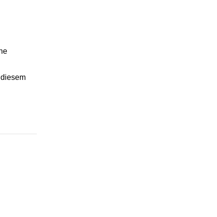
che
r diesem