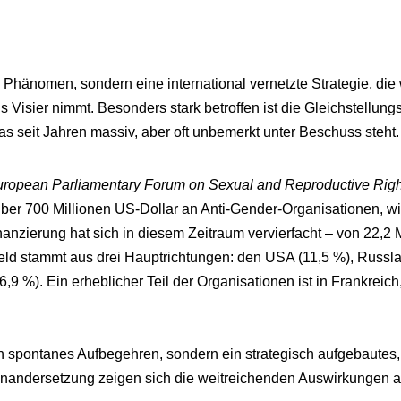
s Phänomen, sondern eine international vernetzte Strategie, die 
Visier nimmt. Besonders stark betroffen ist die Gleichstellungs
 das seit Jahren massiv, aber oft unbemerkt unter Beschuss steht.
ropean Parliamentary Forum on Sexual and Reproductive Righ
ber 700 Millionen US-Dollar an Anti-Gender-Organisationen, wi
nanzierung hat sich in diesem Zeitraum vervierfacht – von 22,2 
eld stammt aus drei Hauptrichtungen: den USA (11,5 %), Russl
9 %). Ein erheblicher Teil der Organisationen ist in Frankreich, 
in spontanes Aufbegehren, sondern ein strategisch aufgebautes,
einandersetzung zeigen sich die weitreichenden Auswirkungen a