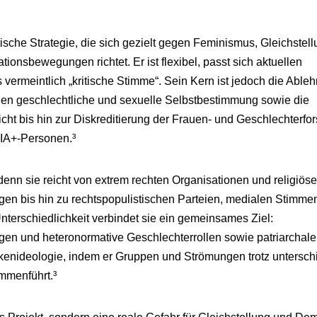
ische Strategie, die sich gezielt gegen Feminismus, Gleichstell
bewegungen richtet. Er ist flexibel, passt sich aktuellen
ls vermeintlich „kritische Stimme“. Sein Kern ist jedoch die Able
gen geschlechtliche und sexuelle Selbstbestimmung sowie die
cht bis hin zur Diskreditierung der Frauen- und Geschlechterfo
IA+-Personen.³
denn sie reicht von extrem rechten Organisationen und religiös
n bis hin zu rechtspopulistischen Parteien, medialen Stimme
 Unterschiedlichkeit verbindet sie ein gemeinsames Ziel:
gen und heteronormative Geschlechterrollen sowie patriarchal
kenideologie, indem er Gruppen und Strömungen trotz untersch
mmenführt.³