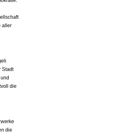
okratie.
ellschaft
 aller
eli
 Stadt
n und
voll die
tzwerke
en die