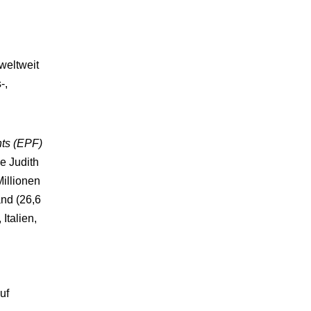
weltweit
-,
ts (EPF)
e Judith
Millionen
and (26,6
Italien,
uf