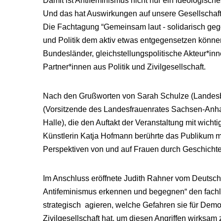
Damit ist Antifeminismus nicht nur ein ideologisch
Und das hat Auswirkungen auf unsere Gesellschaft
Die Fachtagung “Gemeinsam laut - solidarisch gegen
und Politik dem aktiv etwas entgegensetzen können
Bundesländer, gleichstellungspolitische Akteur*inn
Partner*innen aus Politik und Zivilgesellschaft.
Nach den Grußworten von Sarah Schulze (Landesbeau
(Vorsitzende des Landesfrauenrates Sachsen-Anhalt
Halle), die den Auftakt der Veranstaltung mit wicht
Künstlerin Katja Hofmann berührte das Publikum mit
Perspektiven von und auf Frauen durch Geschicht
Im Anschluss eröffnete Judith Rahner vom Deutsche
Antifeminismus erkennen und begegnen“ den fachlic
strategisch agieren, welche Gefahren sie für Dem
Zivilgesellschaft hat, um diesen Angriffen wirksam