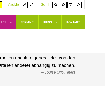
Feste
Volle
Schrift
Schrift
PLG_SYSTEM_J
Standardschrif
er
Hoher
Ansicht
Schrift
Breite
Breite
kleiner
größer
rast
Kontrast
weiß
arz/gelb
gelb/schwarz
LLES
TERMINE
INFOS
KONTAKT
 bis jetzt mit wenigen Ausnahmen das
enoss, lief darauf hinaus, die Frauen
rhalten und ihr eigenes Urteil von den
Urteilen anderer abhängig zu machen.
Louise Otto Peters