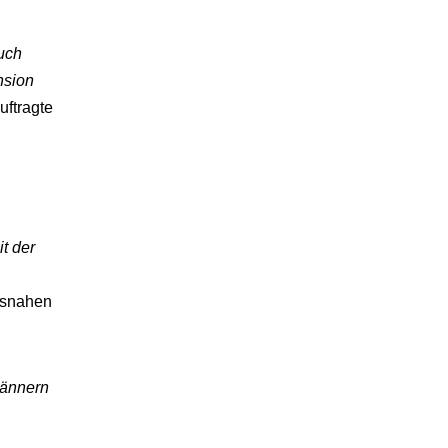
uch
nsion
uftragte
t der
xisnahen
Männern