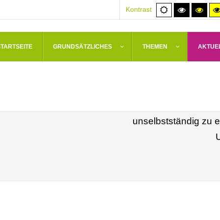
Normale
Hoher
Hoh
Kontrast
Ansicht
Kontrast
Kont
schwarz/
schw
STARTSEITE
GRUNDSÄTZLICHES
THEMEN
AKTUE
Die Erziehung, welche
weibliche Geschlecht g
unselbstständig zu e