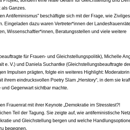
es Projekt, sondern eine reale Gefahr für Gleichstellung und Dem
 als Ganzes.
 Antifeminismus” beschäftigte sich mit der Frage, wie Zivilges
. Eingeladen dazu waren Vertreter*innen der Landesfrauenräte
en, Wissenschaftler*innen, Beratungsstellen und viele weitere
ftragte für Frauen- und Gleichstellungspolitik), Michelle Ang
 e. V.) und Daniela Suchantke (Gleichstellungsbeauftragte der
igen Impulsen prägten, folgte ein weiteres Highlight: Moderatori
 ihrem eindrucksvollen Poetry Slam „Herstory“, in dem sie kraft
e und Gegenwart sichtbar machte.
n Frauenrat mit ihrer Keynote „Demokratie im Stresstest?!
hen Teil der Tagung. Sie zeigte auf, wie antifeministische Ne
okratie und Gleichstellung bergen und welche Handlungsoption
 zu begegnen.