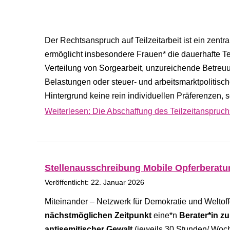
Der Rechtsanspruch auf Teilzeitarbeit ist ein zentra
ermöglicht insbesondere Frauen* die dauerhafte T
Verteilung von Sorgearbeit, unzureichende Betreuun
Belastungen oder steuer- und arbeitsmarktpolitisc
Hintergrund keine rein individuellen Präferenzen
Weiterlesen: Die Abschaffung des Teilzeitanspruchs 
Stellenausschreibung Mobile Opferberat
Veröffentlicht: 22. Januar 2026
Miteinander – Netzwerk für Demokratie und Weltof
nächstmöglichen Zeitpunkt
eine*n
Berater*in z
antisemitischer Gewalt
(jeweils 30 Stunden/ Woc