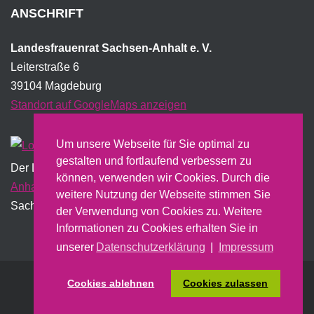
ANSCHRIFT
Landesfrauenrat Sachsen-Anhalt e. V.
Leiterstraße 6
39104 Magdeburg
Standort auf GoogleMaps anzeigen
Um unsere Webseite für Sie optimal zu
gestalten und fortlaufend verbessern zu
Der Landesfrauenrat wird institutionell vom Land
Sachsen-
können, verwenden wir Cookies. Durch die
Anhalt
gefördert und erstellt dazu u.a. einen jährlichen
weitere Nutzung der Webseite stimmen Sie
Sachbericht.
der Verwendung von Cookies zu. Weitere
Informationen zu Cookies erhalten Sie in
unserer
Datenschutzerklärung
|
Impressum
Cookies ablehnen
Cookies zulassen
Nach oben