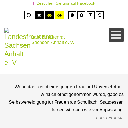
Besuchen Sie uns auf Facebook
Schrift
Schrift
PLG_SYSTEM
Standardschr
Normale
Hoher
Hoher
Hoher
kleiner
größer
Ansicht
Kontrast
Kontrast
Kontrast
schwarz/weiß
schwarz/gelb
gelb/schwarz
Landesfrauenrat
Sachsen-Anhalt e. V.
Wenn das Recht einer jungen Frau auf Unversehrtheit
wirklich ernst genommen würde, gäbe es
Selbstverteidigung für Frauen als Schulfach. Stattdessen
lernen wir nach wie vor Anpassung.
Luisa Francia