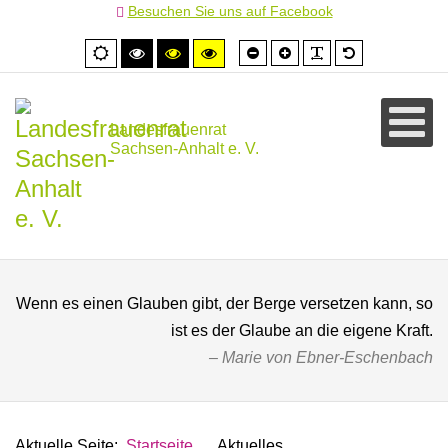
Besuchen Sie uns auf Facebook
Schrift
Schrift
PLG_SYSTEM
Standardschr
Normale
Hoher
Hoher
Hoher
kleiner
größer
Ansicht
Kontrast
Kontrast
Kontrast
schwarz/weiß
schwarz/gelb
gelb/schwarz
Landesfrauenrat
Sachsen-Anhalt e. V.
Wenn es einen Glauben gibt, der Berge versetzen kann, so
ist es der Glaube an die eigene Kraft.
Marie von Ebner-Eschenbach
Aktuelle Seite:
Startseite
Aktuelles