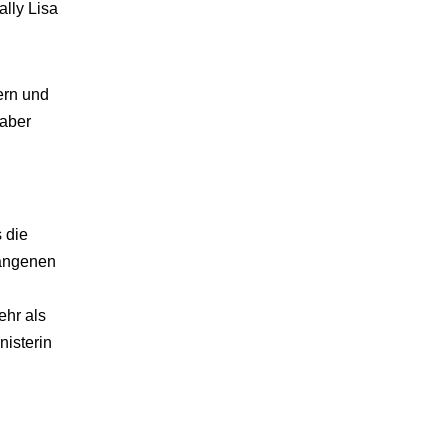
lly Lisa
ern und
 aber
 die
gangenen
hr als
nisterin