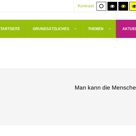
Normale
Hoher
Hoh
Kontrast
Ansicht
Kontrast
Kont
schwarz/
schw
STARTSEITE
GRUNDSÄTZLICHES
THEMEN
AKTUE
Man kann die Menschen 