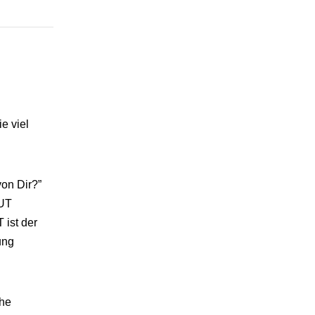
e viel
von Dir?”
AUT
 ist der
ung
che