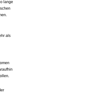
So lange
nschen
men.
ehr als
 Women
araufhin
ollen.
der