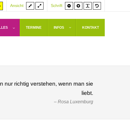
Feste
Volle
Schrift
Schrift
PLG_SYSTEM_J
Standardschrif
er
Hoher
Ansicht
Schrift
Breite
Breite
kleiner
größer
rast
Kontrast
weiß
arz/gelb
gelb/schwarz
LLES
TERMINE
INFOS
KONTAKT
nur richtig verstehen, wenn man sie
liebt.
Rosa Luxemburg