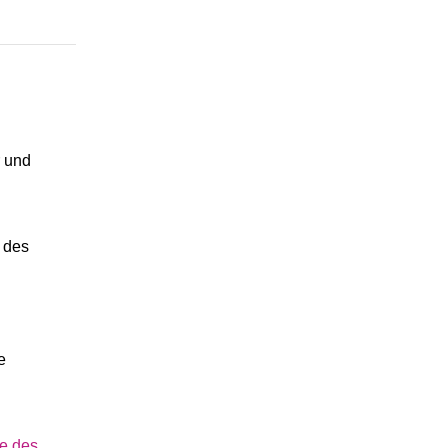
r und
 des
e
e des