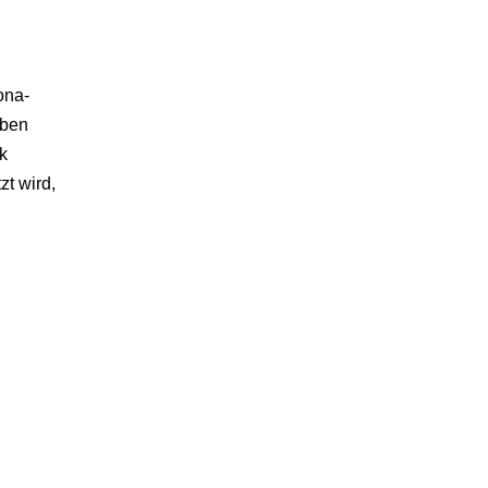
ona-
aben
k
t wird,