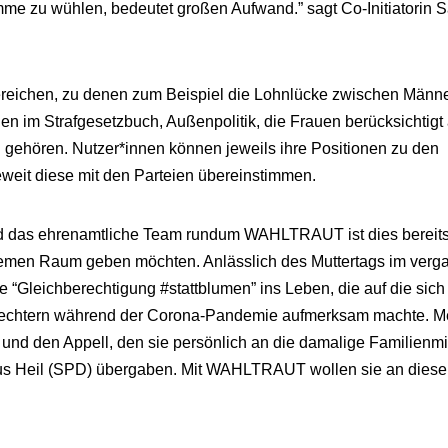
e zu wühlen, bedeutet großen Aufwand.” sagt Co-Initiatorin Sa
ichen, zu denen zum Beispiel die Lohnlücke zwischen Männ
n im Strafgesetzbuch, Außenpolitik, die Frauen berücksichtigt
gehören. Nutzer*innen können jeweils ihre Positionen zu den
weit diese mit den Parteien übereinstimmen.
und das ehrenamtliche Team rundum WAHLTRAUT ist dies bereits
e Themen Raum geben möchten. Anlässlich des Muttertags im ver
 “Gleichberechtigung #stattblumen” ins Leben, die auf die sich
lechtern während der Corona-Pandemie aufmerksam machte. Me
nd den Appell, den sie persönlich an die damalige Familienmi
rtus Heil (SPD) übergaben. Mit WAHLTRAUT wollen sie an diese