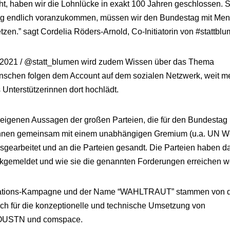
ht, haben wir die Lohnlücke in exakt 100 Jahren geschlossen. 
ung endlich voranzukommen, müssen wir den Bundestag mit Me
tzen.” sagt Cordelia Röders-Arnold, Co-Initiatorin von #stattblu
021 / @statt_blumen wird zudem Wissen über das Thema
 Menschen folgen dem Account auf dem sozialen Netzwerk, weit m
Unterstützerinnen dort hochlädt.
igenen Aussagen der großen Parteien, die für den Bundestag
orinnen gemeinsam mit einem unabhängigen Gremium (u.a. UN
gearbeitet und an die Parteien gesandt. Die Parteien haben d
ckgemeldet und wie sie die genannten Forderungen erreichen w
ikations-Kampagne und der Name “WAHLTRAUT” stammen von 
h für die konzeptionelle und technische Umsetzung von
 YOUSTN und comspace.