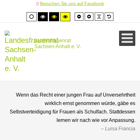
Besuchen Sie uns auf Facebook
Schrift
Schrift
PLG_SYSTEM
Standardschr
Normale
Hoher
Hoher
Hoher
kleiner
größer
Ansicht
Kontrast
Kontrast
Kontrast
schwarz/weiß
schwarz/gelb
gelb/schwarz
Landesfrauenrat
Sachsen-Anhalt e. V.
Wenn das Recht einer jungen Frau auf Unversehrtheit
wirklich ernst genommen würde, gäbe es
Selbstverteidigung für Frauen als Schulfach. Stattdessen
lernen wir nach wie vor Anpassung.
Luisa Francia