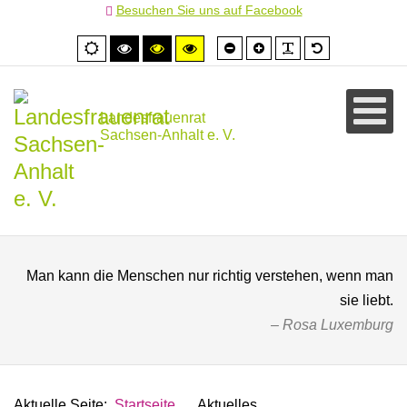
Besuchen Sie uns auf Facebook
Schrift
Schrift
PLG_SYSTEM
Standardschr
Normale
Hoher
Hoher
Hoher
kleiner
größer
Ansicht
Kontrast
Kontrast
Kontrast
schwarz/weiß
schwarz/gelb
gelb/schwarz
Landesfrauenrat
Sachsen-Anhalt e. V.
Man kann die Menschen nur richtig verstehen, wenn man
sie liebt.
Rosa Luxemburg
Aktuelle Seite:
Startseite
Aktuelles