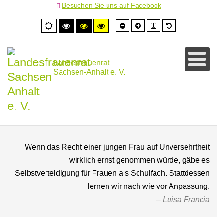
Besuchen Sie uns auf Facebook
Schrift
Schrift
PLG_SYSTEM
Standardschr
Normale
Hoher
Hoher
Hoher
kleiner
größer
Ansicht
Kontrast
Kontrast
Kontrast
schwarz/weiß
schwarz/gelb
gelb/schwarz
Landesfrauenrat
Sachsen-Anhalt e. V.
Wenn das Recht einer jungen Frau auf Unversehrtheit
wirklich ernst genommen würde, gäbe es
Selbstverteidigung für Frauen als Schulfach. Stattdessen
lernen wir nach wie vor Anpassung.
Luisa Francia