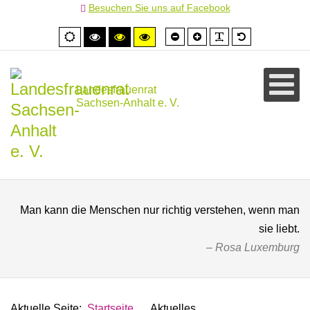
Besuchen Sie uns auf Facebook
Schrift
Schrift
PLG_SYSTEM
Standardschr
Normale
Hoher
Hoher
Hoher
kleiner
größer
Ansicht
Kontrast
Kontrast
Kontrast
schwarz/weiß
schwarz/gelb
gelb/schwarz
Landesfrauenrat
Sachsen-Anhalt e. V.
Man kann die Menschen nur richtig verstehen, wenn man
sie liebt.
Rosa Luxemburg
Aktuelle Seite:
Startseite
Aktuelles