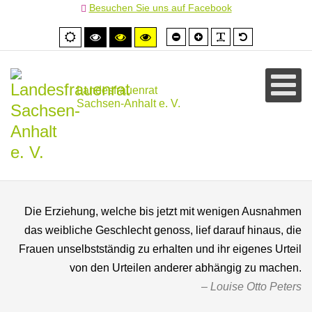
Besuchen Sie uns auf Facebook
Schrift
Schrift
PLG_SYSTEM
Standardschr
Normale
Hoher
Hoher
Hoher
kleiner
größer
Ansicht
Kontrast
Kontrast
Kontrast
schwarz/weiß
schwarz/gelb
gelb/schwarz
Landesfrauenrat
Sachsen-Anhalt e. V.
Die Erziehung, welche bis jetzt mit wenigen Ausnahmen
das weibliche Geschlecht genoss, lief darauf hinaus, die
Frauen unselbstständig zu erhalten und ihr eigenes Urteil
von den Urteilen anderer abhängig zu machen.
Louise Otto Peters