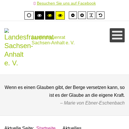
Besuchen Sie uns auf Facebook
Schrift
Schrift
PLG_SYSTEM
Standardschr
Normale
Hoher
Hoher
Hoher
kleiner
größer
Ansicht
Kontrast
Kontrast
Kontrast
schwarz/weiß
schwarz/gelb
gelb/schwarz
Landesfrauenrat
Sachsen-Anhalt e. V.
Wenn es einen Glauben gibt, der Berge versetzen kann, so
ist es der Glaube an die eigene Kraft.
Marie von Ebner-Eschenbach
Aktuelle Seite:
Startseite
Aktuelles