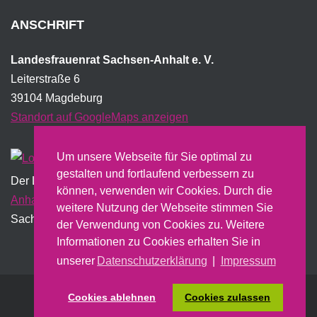
ANSCHRIFT
Landesfrauenrat Sachsen-Anhalt e. V.
Leiterstraße 6
39104 Magdeburg
Standort auf GoogleMaps anzeigen
Um unsere Webseite für Sie optimal zu
gestalten und fortlaufend verbessern zu
Der Landesfrauenrat wird institutionell vom Land
Sachsen-
können, verwenden wir Cookies. Durch die
Anhalt
gefördert und erstellt dazu u.a. einen jährlichen
weitere Nutzung der Webseite stimmen Sie
Sachbericht.
der Verwendung von Cookies zu. Weitere
Informationen zu Cookies erhalten Sie in
unserer
Datenschutzerklärung
|
Impressum
Cookies ablehnen
Cookies zulassen
Nach oben