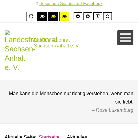
Besuchen Sie uns auf Facebook
Schrift
Schrift
PLG_SYSTEM
Standardschr
Normale
Hoher
Hoher
Hoher
kleiner
größer
Ansicht
Kontrast
Kontrast
Kontrast
schwarz/weiß
schwarz/gelb
gelb/schwarz
Landesfrauenrat
Sachsen-Anhalt e. V.
Man kann die Menschen nur richtig verstehen, wenn man
sie liebt.
Rosa Luxemburg
Aktuelle Seite:
Startseite
Aktuelles