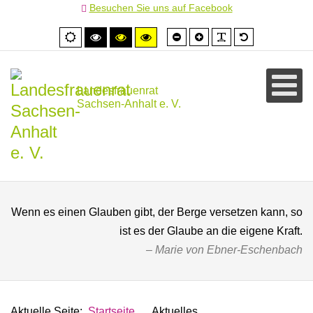
Besuchen Sie uns auf Facebook
Schrift
Schrift
PLG_SYSTEM
Standardschr
Normale
Hoher
Hoher
Hoher
kleiner
größer
Ansicht
Kontrast
Kontrast
Kontrast
schwarz/weiß
schwarz/gelb
gelb/schwarz
Landesfrauenrat
Sachsen-Anhalt e. V.
Wenn es einen Glauben gibt, der Berge versetzen kann, so
ist es der Glaube an die eigene Kraft.
Marie von Ebner-Eschenbach
Aktuelle Seite:
Startseite
Aktuelles