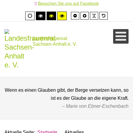
Besuchen Sie uns auf Facebook
Schrift
Schrift
PLG_SYSTEM
Standardschr
Normale
Hoher
Hoher
Hoher
kleiner
größer
Ansicht
Kontrast
Kontrast
Kontrast
schwarz/weiß
schwarz/gelb
gelb/schwarz
Landesfrauenrat
Sachsen-Anhalt e. V.
Wenn es einen Glauben gibt, der Berge versetzen kann, so
ist es der Glaube an die eigene Kraft.
Marie von Ebner-Eschenbach
Aktuelle Seite:
Startseite
Aktuelles