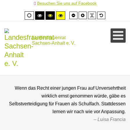
Besuchen Sie uns auf Facebook
Schrift
Schrift
PLG_SYSTEM
Standardschr
Normale
Hoher
Hoher
Hoher
kleiner
größer
Ansicht
Kontrast
Kontrast
Kontrast
schwarz/weiß
schwarz/gelb
gelb/schwarz
Landesfrauenrat
Sachsen-Anhalt e. V.
Wenn das Recht einer jungen Frau auf Unversehrtheit
wirklich ernst genommen würde, gäbe es
Selbstverteidigung für Frauen als Schulfach. Stattdessen
lernen wir nach wie vor Anpassung.
Luisa Francia