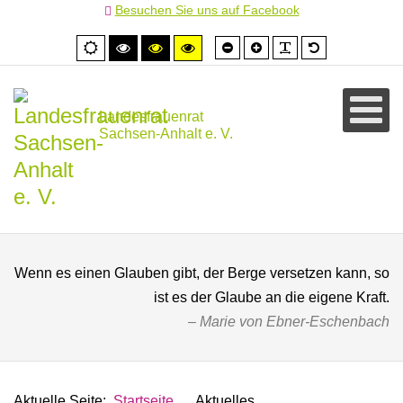
Besuchen Sie uns auf Facebook
Schrift
Schrift
PLG_SYSTEM
Standardschr
Normale
Hoher
Hoher
Hoher
kleiner
größer
Ansicht
Kontrast
Kontrast
Kontrast
schwarz/weiß
schwarz/gelb
gelb/schwarz
Landesfrauenrat
Sachsen-Anhalt e. V.
Wenn es einen Glauben gibt, der Berge versetzen kann, so
ist es der Glaube an die eigene Kraft.
Marie von Ebner-Eschenbach
Aktuelle Seite:
Startseite
Aktuelles