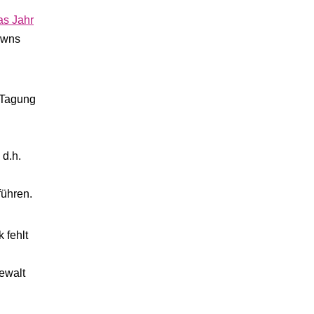
das Jahr
owns
r Tagung
 d.h.
führen.
 fehlt
ewalt