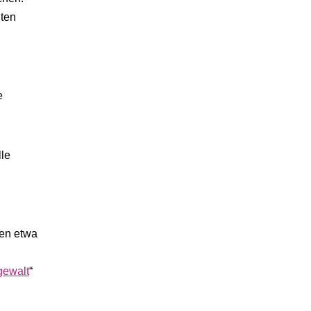
lten
e
lle
sen etwa
gewalt
“