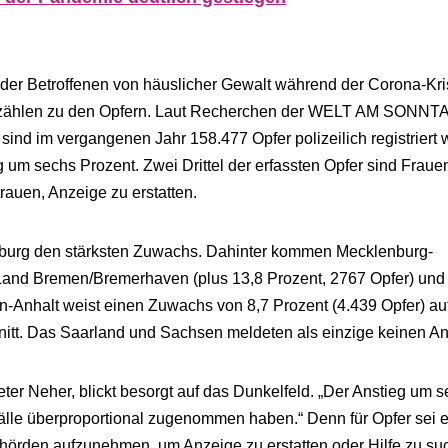
 der Betroffenen von häuslicher Gewalt während der Corona-Kr
r zählen zu den Opfern. Laut Recherchen der WELT AM SONNT
ind im vergangenen Jahr 158.477 Opfer polizeilich registriert 
g um sechs Prozent. Zwei Drittel der erfassten Opfer sind Fraue
trauen, Anzeige zu erstatten.
enburg den stärksten Zuwachs. Dahinter kommen Mecklenburg-
 Land Bremen/Bremerhaven (plus 13,8 Prozent, 2767 Opfer) und
n-Anhalt weist einen Zuwachs von 8,7 Prozent (4.439 Opfer) au
itt. Das Saarland und Sachsen meldeten als einzige keinen An
er Neher, blickt besorgt auf das Dunkelfeld. „Der Anstieg um 
 Fälle überproportional zugenommen haben.“ Denn für Opfer sei 
ehörden aufzunehmen, um Anzeige zu erstatten oder Hilfe zu su