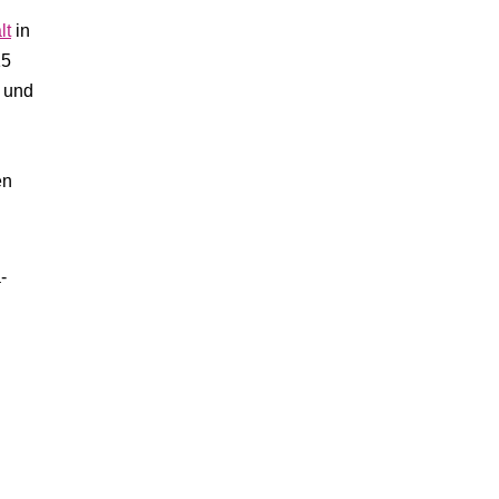
lt
in
15
z und
en
-