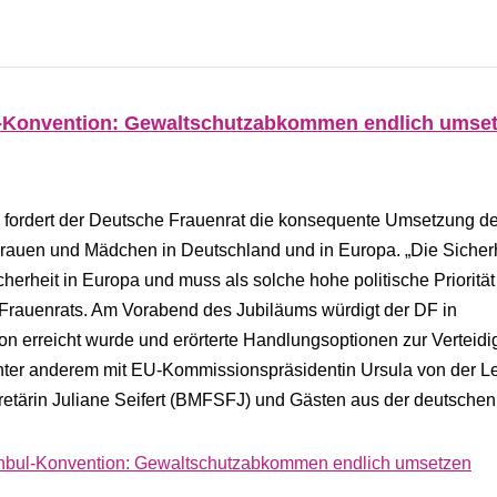
ul-Konvention: Gewaltschutzabkommen endlich umse
 fordert der Deutsche Frauenrat die konsequente Umsetzung d
rauen und Mädchen in Deutschland und in Europa. „Die Sicher
erheit in Europa und muss als solche hohe politische Priorität
Frauenrats. Am Vorabend des Jubiläums würdigt der DF in
ion erreicht wurde und erörterte Handlungsoptionen zur Verteid
er anderem mit EU-Kommissionspräsidentin Ursula von der L
kretärin Juliane Seifert (BMFSFJ) und Gästen aus der deutsche
tanbul-Konvention: Gewaltschutzabkommen endlich umsetzen