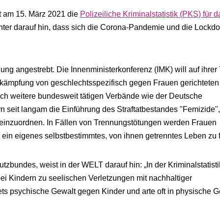
at am 15. März 2021 die
Polizeiliche Kriminalstatistik (PKS) für 
chter darauf hin, dass sich die Corona-Pandemie und die Lockd
ung angestrebt. Die Innenministerkonferenz (IMK) will auf ihre
ekämpfung von geschlechtsspezifisch gegen Frauen gerichteten
uch weitere bundesweit tätigen Verbände wie der Deutsche
n seit langam die Einführung des Straftatbestandes "Femizide",
 einzuordnen. In Fällen von Trennungstötungen werden Frauen
, ein eigenes selbstbestimmtes, von ihnen getrenntes Leben zu 
bundes, weist in der WELT darauf hin: „In der Kriminalstatistik
i Kindern zu seelischen Verletzungen mit nachhaltiger
tets psychische Gewalt gegen Kinder und arte oft in physische G