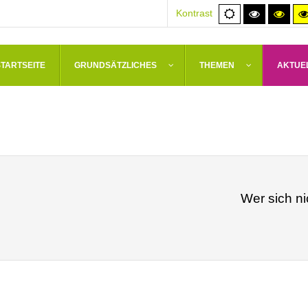
Normale
Hoher
Hoh
Kontrast
Ansicht
Kontrast
Kont
schwarz/
schw
STARTSEITE
GRUNDSÄTZLICHES
THEMEN
AKTUE
Wer sich ni