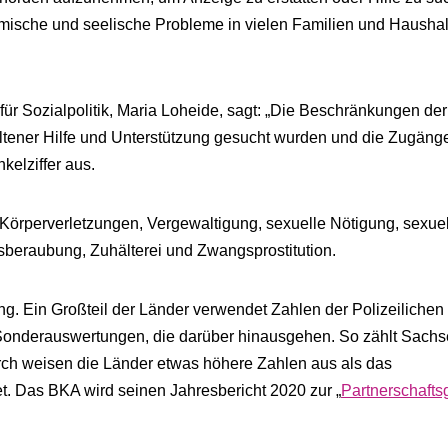
ische und seelische Probleme in vielen Familien und Hausha
für Sozialpolitik, Maria Loheide, sagt: „Die Beschränkungen der
ltener Hilfe und Unterstützung gesucht wurden und die Zugäng
elziffer aus.
 Körperverletzungen, Vergewaltigung, sexuelle Nötigung, sexue
tsberaubung, Zuhälterei und Zwangsprostitution.
ung. Ein Großteil der Länder verwendet Zahlen der Polizeilichen
t Sonderauswertungen, die darüber hinausgehen. So zählt Sach
rch weisen die Länder etwas höhere Zahlen aus als das
. Das BKA wird seinen Jahresbericht 2020 zur „
Partnerschafts