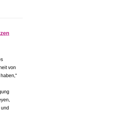
tzen
es
heit von
 haben,“
igung
eyen,
n und