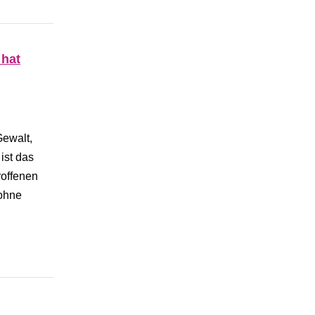
 hat
ewalt,
ist das
roffenen
 ohne