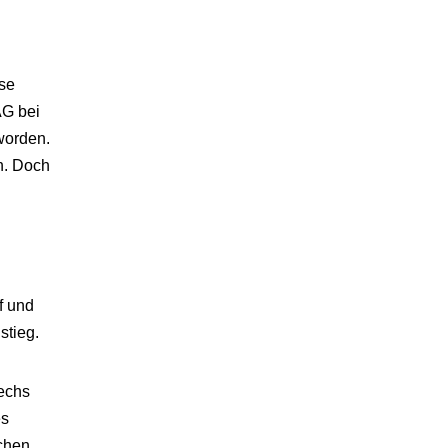
ise
AG bei
worden.
n. Doch
f und
stieg.
sechs
es
chen.