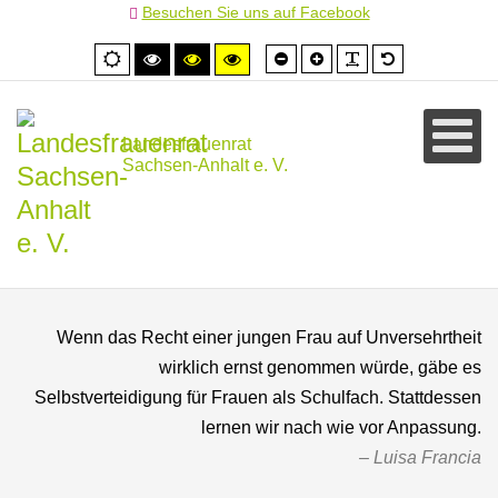
Besuchen Sie uns auf Facebook
Schrift
Schrift
PLG_SYSTEM
Standardschr
Normale
Hoher
Hoher
Hoher
kleiner
größer
Ansicht
Kontrast
Kontrast
Kontrast
schwarz/weiß
schwarz/gelb
gelb/schwarz
Landesfrauenrat
Sachsen-Anhalt e. V.
Wenn das Recht einer jungen Frau auf Unversehrtheit
wirklich ernst genommen würde, gäbe es
Selbstverteidigung für Frauen als Schulfach. Stattdessen
lernen wir nach wie vor Anpassung.
Luisa Francia