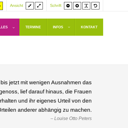
Feste
Volle
Schrift
Schrift
PLG_SYSTEM_J
Standardschrif
er
Hoher
Ansicht
Schrift
Breite
Breite
kleiner
größer
rast
Kontrast
weiß
arz/gelb
gelb/schwarz
LLES
TERMINE
INFOS
KONTAKT
 bis jetzt mit wenigen Ausnahmen das
enoss, lief darauf hinaus, die Frauen
rhalten und ihr eigenes Urteil von den
Urteilen anderer abhängig zu machen.
Louise Otto Peters