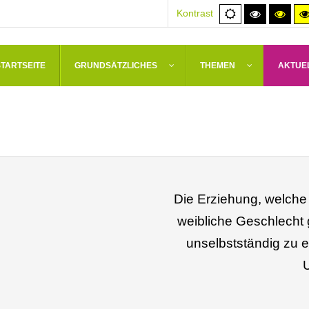
Normale
Hoher
Hoh
Kontrast
Ansicht
Kontrast
Kont
schwarz/
schw
STARTSEITE
GRUNDSÄTZLICHES
THEMEN
AKTUE
Die Erziehung, welche
weibliche Geschlecht g
unselbstständig zu e