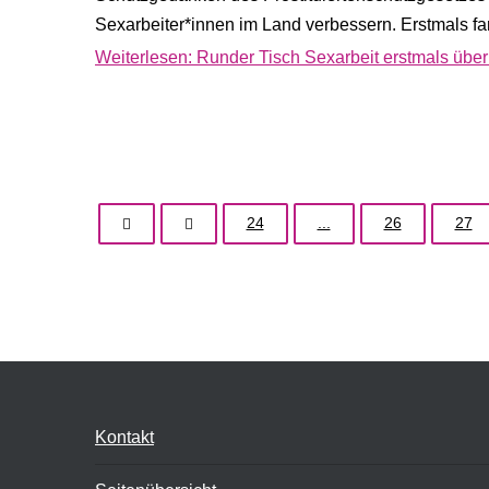
Sexarbeiter*innen im Land verbessern. Erstmals fa
Weiterlesen: Runder Tisch Sexarbeit erstmals über
24
...
26
27
Kontakt