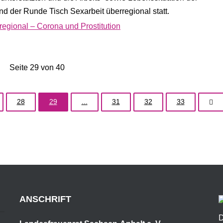
nd der Runde Tisch Sexarbeit überregional statt.
regional – Corona und Prostitution
Seite 29 von 40
28
29
...
31
32
33
ANSCHRIFT
D