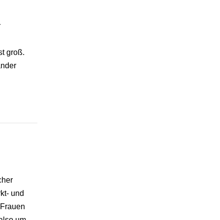
r
t groß.
änder
cher
kt- und
 Frauen
 also um