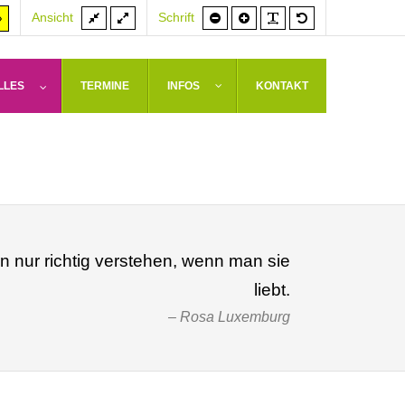
Feste
Volle
Schrift
Schrift
PLG_SYSTEM_J
Standardschrif
er
Hoher
Ansicht
Schrift
Breite
Breite
kleiner
größer
rast
Kontrast
weiß
arz/gelb
gelb/schwarz
LLES
TERMINE
INFOS
KONTAKT
nur richtig verstehen, wenn man sie
liebt.
Rosa Luxemburg