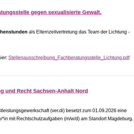
tungsstelle gegen sexualisierte Gewalt.
chenstunden
als Elternzeitvertretung das Team der Lichtung -
ier:
Stellenausschreibung_Fachberatungsstelle_Lichtung.pdf
ng und Recht Sachsen-Anhalt Nord
leistungsgewerkschaft (ver.di) besetzt zum 01.09.2026 eine
etär*in mit Rechtschutzaufgaben (m/w/d) am Standort Magdeburg