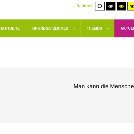
Normale
Hoher
Hoh
Kontrast
Ansicht
Kontrast
Kont
schwarz/
schw
STARTSEITE
GRUNDSÄTZLICHES
THEMEN
AKTUE
Man kann die Menschen 