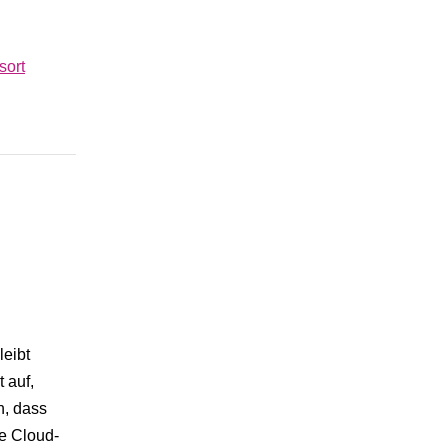
sort
leibt
t auf,
n, dass
me Cloud-