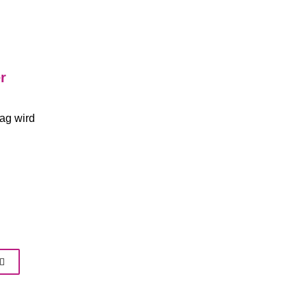
r
rag wird