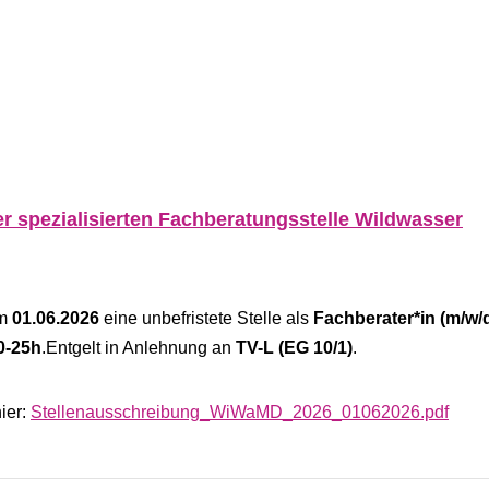
er spezialisierten Fachberatungsstelle Wildwasser
um
01.06.2026
eine unbefristete Stelle als
Fachberater*in (m/w/
0-25h
.Entgelt in Anlehnung an
TV-L (EG 10/1)
.
ier:
Stellenausschreibung_WiWaMD_2026_01062026.pdf