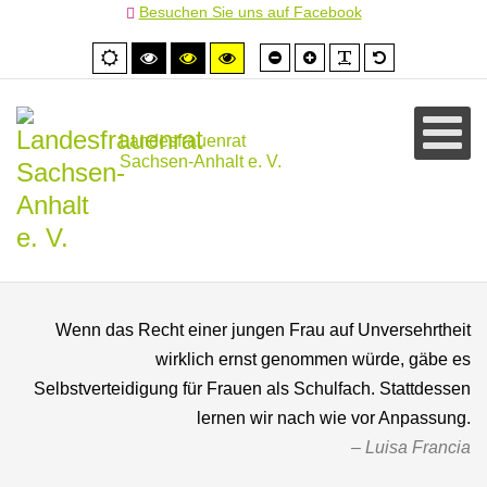
Besuchen Sie uns auf Facebook
Schrift
Schrift
PLG_SYSTEM
Standardschr
Normale
Hoher
Hoher
Hoher
kleiner
größer
Ansicht
Kontrast
Kontrast
Kontrast
schwarz/weiß
schwarz/gelb
gelb/schwarz
Landesfrauenrat
Sachsen-Anhalt e. V.
Wenn das Recht einer jungen Frau auf Unversehrtheit
wirklich ernst genommen würde, gäbe es
Selbstverteidigung für Frauen als Schulfach. Stattdessen
lernen wir nach wie vor Anpassung.
Luisa Francia