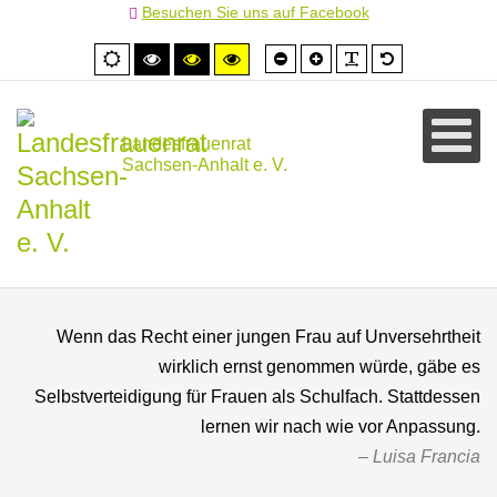
Besuchen Sie uns auf Facebook
Schrift
Schrift
PLG_SYSTEM
Standardschr
Normale
Hoher
Hoher
Hoher
kleiner
größer
Ansicht
Kontrast
Kontrast
Kontrast
schwarz/weiß
schwarz/gelb
gelb/schwarz
Landesfrauenrat
Sachsen-Anhalt e. V.
Wenn das Recht einer jungen Frau auf Unversehrtheit
wirklich ernst genommen würde, gäbe es
Selbstverteidigung für Frauen als Schulfach. Stattdessen
lernen wir nach wie vor Anpassung.
Luisa Francia