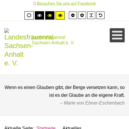
Besuchen Sie uns auf Facebook
Schrift
Schrift
PLG_SYSTEM
Standardschr
Normale
Hoher
Hoher
Hoher
kleiner
größer
Ansicht
Kontrast
Kontrast
Kontrast
schwarz/weiß
schwarz/gelb
gelb/schwarz
Landesfrauenrat
Sachsen-Anhalt e. V.
Wenn es einen Glauben gibt, der Berge versetzen kann, so
ist es der Glaube an die eigene Kraft.
Marie von Ebner-Eschenbach
Aktuelle Seite:
Startseite
Aktuelles