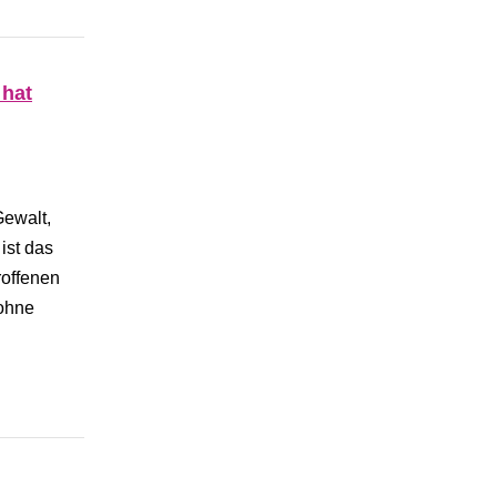
 hat
ewalt,
ist das
roffenen
 ohne