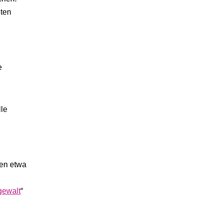
lten
e
lle
sen etwa
gewalt
“