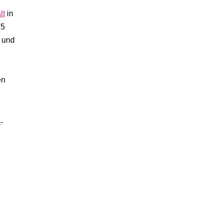
lt
in
15
z und
en
-