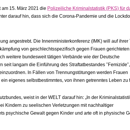
at am 15. März 2021 die
Polizeiliche Kriminalstatistik (PKS) für 
chter darauf hin, dass sich die Corona-Pandemie und die Lockd
ung angestrebt. Die Innenministerkonferenz (IMK) will auf ihre
ekämpfung von geschlechtsspezifisch gegen Frauen gerichteten
uch weitere bundesweit tätigen Verbände wie der Deutsche
n seit langam die Einführung des Straftatbestandes "Femizide",
 einzuordnen. In Fällen von Trennungstötungen werden Frauen
, ein eigenes selbstbestimmtes, von ihnen getrenntes Leben zu 
bundes, weist in der WELT darauf hin: „In der Kriminalstatistik
i Kindern zu seelischen Verletzungen mit nachhaltiger
tets psychische Gewalt gegen Kinder und arte oft in physische G