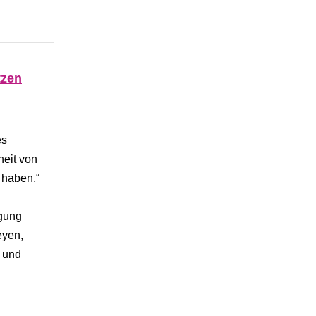
tzen
es
heit von
 haben,“
igung
eyen,
n und