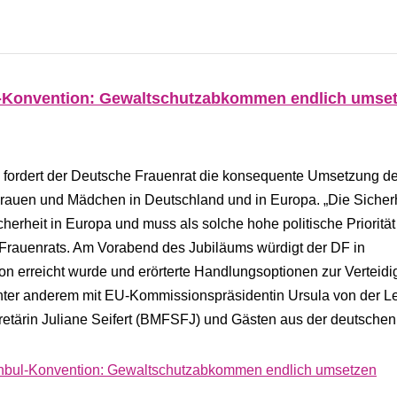
ul-Konvention: Gewaltschutzabkommen endlich umse
 fordert der Deutsche Frauenrat die konsequente Umsetzung d
rauen und Mädchen in Deutschland und in Europa. „Die Sicher
erheit in Europa und muss als solche hohe politische Priorität
Frauenrats. Am Vorabend des Jubiläums würdigt der DF in
ion erreicht wurde und erörterte Handlungsoptionen zur Verteid
er anderem mit EU-Kommissionspräsidentin Ursula von der L
kretärin Juliane Seifert (BMFSFJ) und Gästen aus der deutsche
tanbul-Konvention: Gewaltschutzabkommen endlich umsetzen