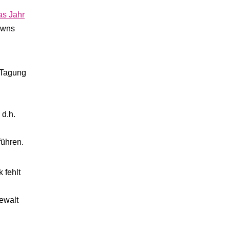
das Jahr
owns
r Tagung
 d.h.
führen.
 fehlt
ewalt