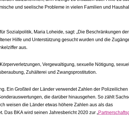
ische und seelische Probleme in vielen Familien und Hausha
für Sozialpolitik, Maria Loheide, sagt: „Die Beschränkungen der
ltener Hilfe und Unterstützung gesucht wurden und die Zugäng
elziffer aus.
 Körperverletzungen, Vergewaltigung, sexuelle Nötigung, sexue
tsberaubung, Zuhälterei und Zwangsprostitution.
ung. Ein Großteil der Länder verwendet Zahlen der Polizeilichen
t Sonderauswertungen, die darüber hinausgehen. So zählt Sach
rch weisen die Länder etwas höhere Zahlen aus als das
. Das BKA wird seinen Jahresbericht 2020 zur „
Partnerschafts