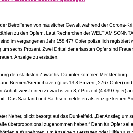
 der Betroffenen von häuslicher Gewalt während der Corona-Kr
r zählen zu den Opfern. Laut Recherchen der WELT AM SONNT
ind im vergangenen Jahr 158.477 Opfer polizeilich registriert 
g um sechs Prozent. Zwei Drittel der erfassten Opfer sind Fraue
trauen, Anzeige zu erstatten.
enburg den stärksten Zuwachs. Dahinter kommen Mecklenburg-
 Land Bremen/Bremerhaven (plus 13,8 Prozent, 2767 Opfer) und
n-Anhalt weist einen Zuwachs von 8,7 Prozent (4.439 Opfer) au
itt. Das Saarland und Sachsen meldeten als einzige keinen An
er Neher, blickt besorgt auf das Dunkelfeld. „Der Anstieg um 
 Fälle überproportional zugenommen haben.“ Denn für Opfer sei 
ehörden aufzunehmen, um Anzeige zu erstatten oder Hilfe zu su