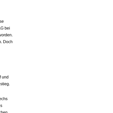
ise
AG bei
worden.
n. Doch
f und
stieg.
sechs
es
chen.