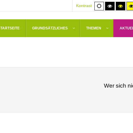
Normale
Hoher
Hoh
Kontrast
Ansicht
Kontrast
Kont
schwarz/
schw
STARTSEITE
GRUNDSÄTZLICHES
THEMEN
AKTUE
Wer sich ni