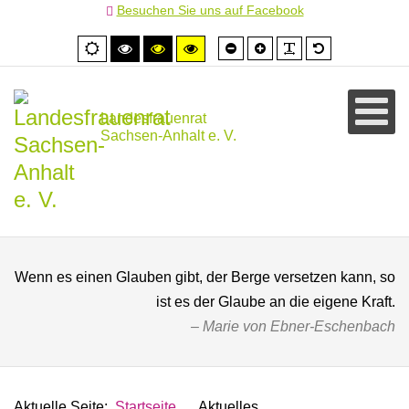
Besuchen Sie uns auf Facebook
Schrift
Schrift
PLG_SYSTEM
Standardschr
Normale
Hoher
Hoher
Hoher
kleiner
größer
Ansicht
Kontrast
Kontrast
Kontrast
schwarz/weiß
schwarz/gelb
gelb/schwarz
Landesfrauenrat
Sachsen-Anhalt e. V.
Wenn es einen Glauben gibt, der Berge versetzen kann, so
ist es der Glaube an die eigene Kraft.
Marie von Ebner-Eschenbach
Aktuelle Seite:
Startseite
Aktuelles