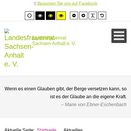
Besuchen Sie uns auf Facebook
Schrift
Schrift
PLG_SYSTEM
Standardschr
Normale
Hoher
Hoher
Hoher
kleiner
größer
Ansicht
Kontrast
Kontrast
Kontrast
schwarz/weiß
schwarz/gelb
gelb/schwarz
Landesfrauenrat
Sachsen-Anhalt e. V.
Wenn es einen Glauben gibt, der Berge versetzen kann, so
ist es der Glaube an die eigene Kraft.
Marie von Ebner-Eschenbach
Aktuelle Seite:
Startseite
Aktuelles