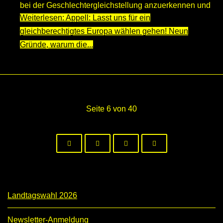
bei der Geschlechtergleichstellung anzuerkennen und
Weiterlesen: Appell: Lasst uns für ein
zu stärken.
gleichberechtigtes Europa wählen gehen! Neun
Gründe, warum die...
Seite 6 von 40
Landtagswahl 2026
Newsletter-Anmeldung