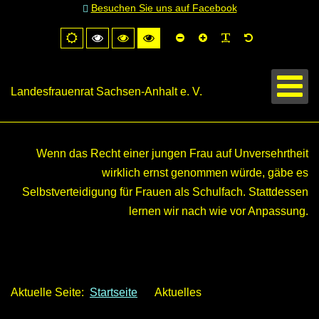
Besuchen Sie uns auf Facebook
Schrift
Schrift
PLG_SYSTEM
Standardschr
Normale
Hoher
Hoher
Hoher
kleiner
größer
Ansicht
Kontrast
Kontrast
Kontrast
schwarz/weiß
schwarz/gelb
gelb/schwarz
Landesfrauenrat Sachsen-Anhalt e. V.
Wenn das Recht einer jungen Frau auf Unversehrtheit
wirklich ernst genommen würde, gäbe es
Selbstverteidigung für Frauen als Schulfach. Stattdessen
lernen wir nach wie vor Anpassung.
Luisa Francia
Aktuelle Seite:
Startseite
Aktuelles