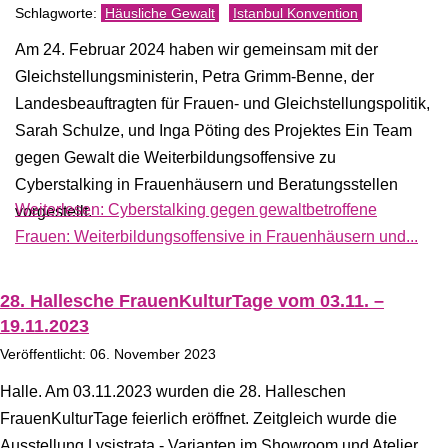
Häusliche Gewalt
Istanbul Konvention
Am 24. Februar 2024 haben wir gemeinsam mit der
Gleichstellungsministerin, Petra Grimm-Benne, der
Landesbeauftragten für Frauen- und Gleichstellungspolitik,
Sarah Schulze, und Inga Pöting des Projektes Ein Team
gegen Gewalt die Weiterbildungsoffensive zu
Cyberstalking in Frauenhäusern und Beratungsstellen
Weiterlesen: Cyberstalking gegen gewaltbetroffene
vorgestellt.
Frauen: Weiterbildungsoffensive in Frauenhäusern und...
28. Hallesche FrauenKulturTage vom 03.11. –
19.11.2023
Veröffentlicht: 06. November 2023
Halle. Am 03.11.2023 wurden die 28. Halleschen
FrauenKulturTage feierlich eröffnet. Zeitgleich wurde die
Ausstellung Lysistrata - Varianten im Showroom und Atelier