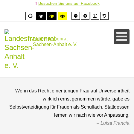
Besuchen Sie uns auf Facebook
Schrift
Schrift
PLG_SYSTEM
Standardschr
Normale
Hoher
Hoher
Hoher
kleiner
größer
Ansicht
Kontrast
Kontrast
Kontrast
schwarz/weiß
schwarz/gelb
gelb/schwarz
Landesfrauenrat
Sachsen-Anhalt e. V.
Wenn das Recht einer jungen Frau auf Unversehrtheit
wirklich ernst genommen würde, gäbe es
Selbstverteidigung für Frauen als Schulfach. Stattdessen
lernen wir nach wie vor Anpassung.
Luisa Francia