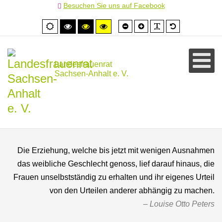
Besuchen Sie uns auf Facebook
Schrift
Schrift
PLG_SYSTEM
Standardschr
Normale
Hoher
Hoher
Hoher
kleiner
größer
Ansicht
Kontrast
Kontrast
Kontrast
schwarz/weiß
schwarz/gelb
gelb/schwarz
Landesfrauenrat
Sachsen-Anhalt e. V.
Die Erziehung, welche bis jetzt mit wenigen Ausnahmen
das weibliche Geschlecht genoss, lief darauf hinaus, die
Frauen unselbstständig zu erhalten und ihr eigenes Urteil
von den Urteilen anderer abhängig zu machen.
Louise Otto Peters