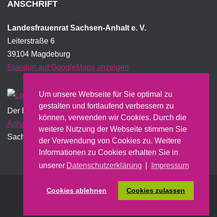
ANSCHRIFT
Landesfrauenrat Sachsen-Anhalt e. V.
Leiterstraße 6
39104 Magdeburg
Standort auf GoogleMaps anzeigen
Um unsere Webseite für Sie optimal zu
gestalten und fortlaufend verbessern zu
Der Landesfrauenrat wird institutionell vom Land
Sachsen-
können, verwenden wir Cookies. Durch die
Anhalt
gefördert und erstellt dazu u.a. einen jährlichen
weitere Nutzung der Webseite stimmen Sie
Sachbericht.
der Verwendung von Cookies zu. Weitere
Informationen zu Cookies erhalten Sie in
unserer
Datenschutzerklärung
|
Impressum
Cookies ablehnen
Cookies zulassen
Nach oben