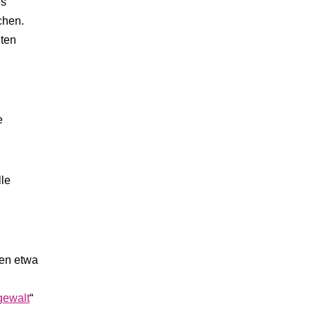
es
chen.
lten
e
lle
sen etwa
gewalt
“