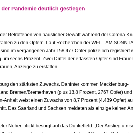
 der Pandemie deutlich gestiegen
 der Betroffenen von häuslicher Gewalt während der Corona-Kr
r zählen zu den Opfern. Laut Recherchen der WELT AM SONNT
ind im vergangenen Jahr 158.477 Opfer polizeilich registriert 
g um sechs Prozent. Zwei Drittel der erfassten Opfer sind Fraue
trauen, Anzeige zu erstatten.
enburg den stärksten Zuwachs. Dahinter kommen Mecklenburg-
 Land Bremen/Bremerhaven (plus 13,8 Prozent, 2767 Opfer) und
n-Anhalt weist einen Zuwachs von 8,7 Prozent (4.439 Opfer) au
itt. Das Saarland und Sachsen meldeten als einzige keinen An
er Neher, blickt besorgt auf das Dunkelfeld. „Der Anstieg um 