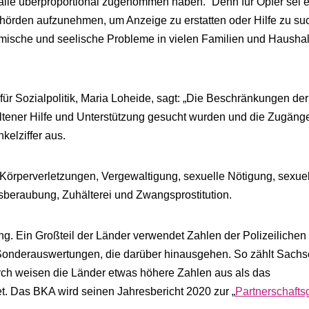
 Fälle überproportional zugenommen haben.“ Denn für Opfer sei 
ehörden aufzunehmen, um Anzeige zu erstatten oder Hilfe zu su
ische und seelische Probleme in vielen Familien und Hausha
für Sozialpolitik, Maria Loheide, sagt: „Die Beschränkungen der
ltener Hilfe und Unterstützung gesucht wurden und die Zugäng
elziffer aus.
 Körperverletzungen, Vergewaltigung, sexuelle Nötigung, sexue
tsberaubung, Zuhälterei und Zwangsprostitution.
ung. Ein Großteil der Länder verwendet Zahlen der Polizeilichen
t Sonderauswertungen, die darüber hinausgehen. So zählt Sach
rch weisen die Länder etwas höhere Zahlen aus als das
. Das BKA wird seinen Jahresbericht 2020 zur „
Partnerschafts