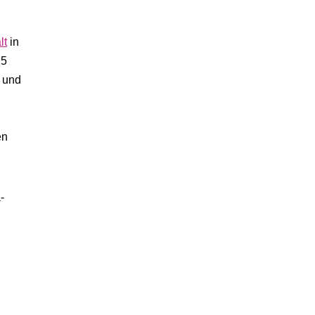
lt
in
15
z und
en
-