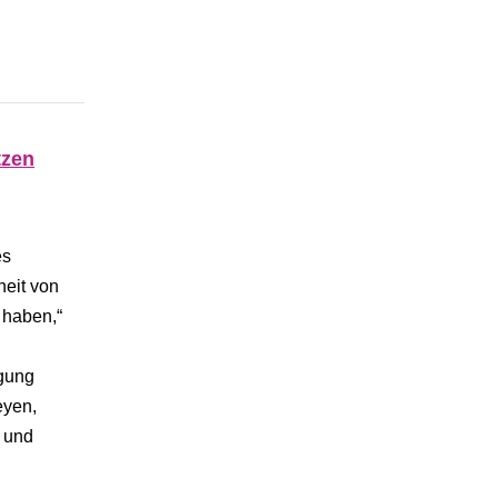
tzen
es
heit von
 haben,“
igung
eyen,
n und