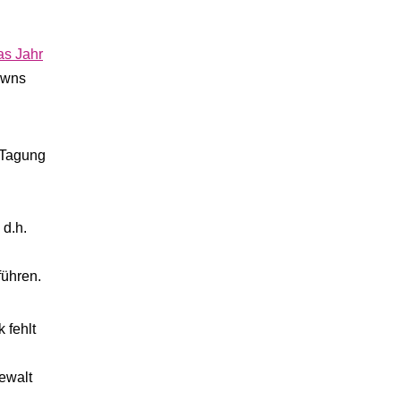
das Jahr
owns
r Tagung
 d.h.
führen.
 fehlt
ewalt