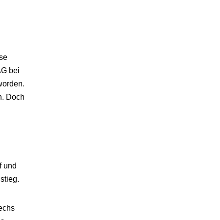
ise
AG bei
worden.
n. Doch
f und
stieg.
sechs