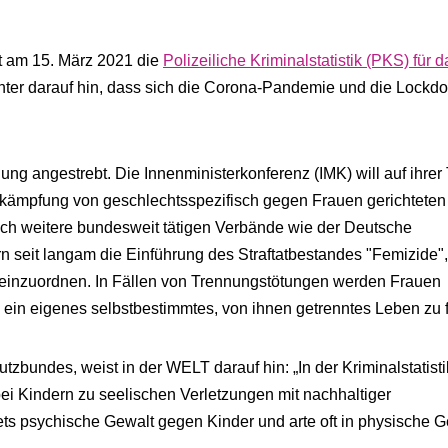
at am 15. März 2021 die
Polizeiliche Kriminalstatistik (PKS) für 
chter darauf hin, dass sich die Corona-Pandemie und die Lockd
ung angestrebt. Die Innenministerkonferenz (IMK) will auf ihre
ekämpfung von geschlechtsspezifisch gegen Frauen gerichteten
uch weitere bundesweit tätigen Verbände wie der Deutsche
n seit langam die Einführung des Straftatbestandes "Femizide",
 einzuordnen. In Fällen von Trennungstötungen werden Frauen
, ein eigenes selbstbestimmtes, von ihnen getrenntes Leben zu 
bundes, weist in der WELT darauf hin: „In der Kriminalstatistik
i Kindern zu seelischen Verletzungen mit nachhaltiger
tets psychische Gewalt gegen Kinder und arte oft in physische G