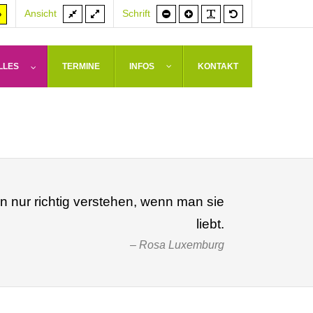
Feste
Volle
Schrift
Schrift
PLG_SYSTEM_J
Standardschrif
er
Hoher
Ansicht
Schrift
Breite
Breite
kleiner
größer
rast
Kontrast
weiß
arz/gelb
gelb/schwarz
LLES
TERMINE
INFOS
KONTAKT
nur richtig verstehen, wenn man sie
liebt.
Rosa Luxemburg