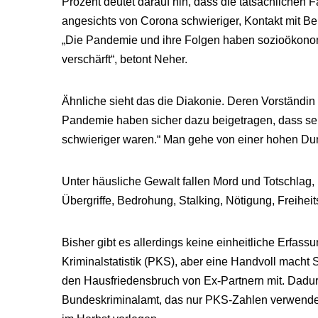
Prozent deutet darauf hin, dass die tatsächlichen
angesichts von Corona schwieriger, Kontakt mit B
„Die Pandemie und ihre Folgen haben sozioökonom
verschärft“, betont Neher.
Ähnliche sieht das die Diakonie. Deren Vorständin 
Pandemie haben sicher dazu beigetragen, dass se
schwieriger waren.“ Man gehe von einer hohen Dunk
Unter häusliche Gewalt fallen Mord und Totschlag,
Übergriffe, Bedrohung, Stalking, Nötigung, Freihei
Bisher gibt es allerdings keine einheitliche Erfass
Kriminalstatistik (PKS), aber eine Handvoll mach
den Hausfriedensbruch von Ex-Partnern mit. Dadu
Bundeskriminalamt, das nur PKS-Zahlen verwendet