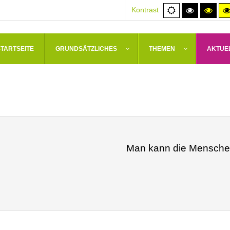
Normale
Hoher
Hoh
Kontrast
Ansicht
Kontrast
Kont
schwarz/
schw
STARTSEITE
GRUNDSÄTZLICHES
THEMEN
AKTUE
Man kann die Menschen 