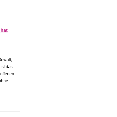
 hat
ewalt,
ist das
roffenen
 ohne