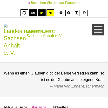
Besuchen Sie uns auf Facebook
Schrift
Schrift
PLG_SYSTEM
Standardschr
Normale
Hoher
Hoher
Hoher
kleiner
größer
Ansicht
Kontrast
Kontrast
Kontrast
schwarz/weiß
schwarz/gelb
gelb/schwarz
Landesfrauenrat
Sachsen-Anhalt e. V.
Wenn es einen Glauben gibt, der Berge versetzen kann, so
ist es der Glaube an die eigene Kraft.
Marie von Ebner-Eschenbach
Aktuelle Seite:
Startseite
Aktuelles