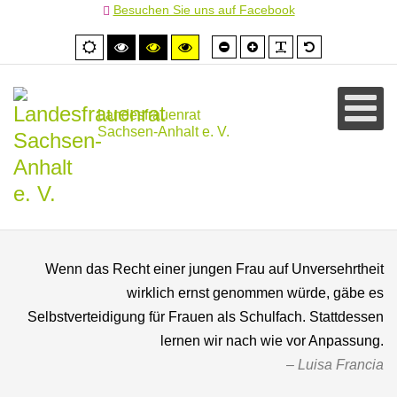
Besuchen Sie uns auf Facebook
Schrift
Schrift
PLG_SYSTEM
Standardschr
Normale
Hoher
Hoher
Hoher
kleiner
größer
Ansicht
Kontrast
Kontrast
Kontrast
schwarz/weiß
schwarz/gelb
gelb/schwarz
Landesfrauenrat
Sachsen-Anhalt e. V.
Wenn das Recht einer jungen Frau auf Unversehrtheit
wirklich ernst genommen würde, gäbe es
Selbstverteidigung für Frauen als Schulfach. Stattdessen
lernen wir nach wie vor Anpassung.
Luisa Francia