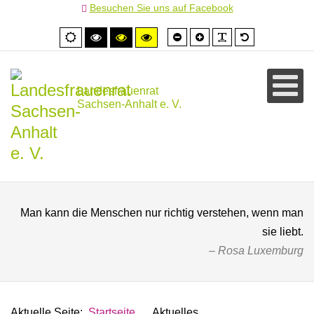
Besuchen Sie uns auf Facebook
Schrift
Schrift
PLG_SYSTEM
Standardschr
Normale
Hoher
Hoher
Hoher
kleiner
größer
Ansicht
Kontrast
Kontrast
Kontrast
schwarz/weiß
schwarz/gelb
gelb/schwarz
Landesfrauenrat
Sachsen-Anhalt e. V.
Man kann die Menschen nur richtig verstehen, wenn man
sie liebt.
Rosa Luxemburg
Aktuelle Seite:
Startseite
Aktuelles