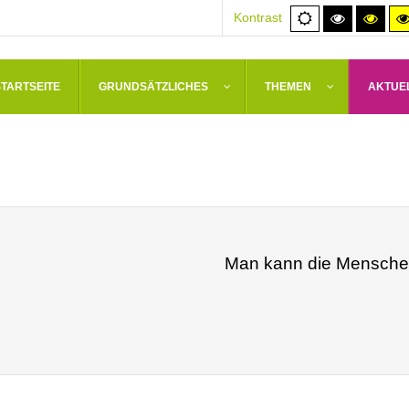
Normale
Hoher
Hoh
Kontrast
Ansicht
Kontrast
Kont
schwarz/
schw
STARTSEITE
GRUNDSÄTZLICHES
THEMEN
AKTUE
Man kann die Menschen 