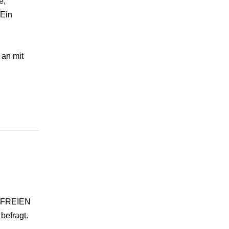
e,
 Ein
 an mit
ie FREIEN
befragt.