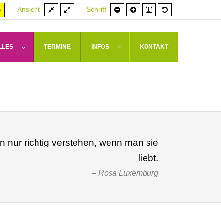
Feste
Volle
Schrift
Schrift
PLG_SYSTEM_J
Standardschrif
er
Hoher
Ansicht
Schrift
Breite
Breite
kleiner
größer
rast
Kontrast
weiß
arz/gelb
gelb/schwarz
LLES
TERMINE
INFOS
KONTAKT
nur richtig verstehen, wenn man sie
liebt.
Rosa Luxemburg