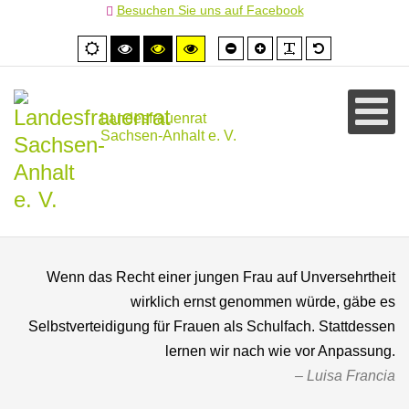
Besuchen Sie uns auf Facebook
Schrift
Schrift
PLG_SYSTEM
Standardschr
Normale
Hoher
Hoher
Hoher
kleiner
größer
Ansicht
Kontrast
Kontrast
Kontrast
schwarz/weiß
schwarz/gelb
gelb/schwarz
Landesfrauenrat
Sachsen-Anhalt e. V.
Wenn das Recht einer jungen Frau auf Unversehrtheit
wirklich ernst genommen würde, gäbe es
Selbstverteidigung für Frauen als Schulfach. Stattdessen
lernen wir nach wie vor Anpassung.
Luisa Francia