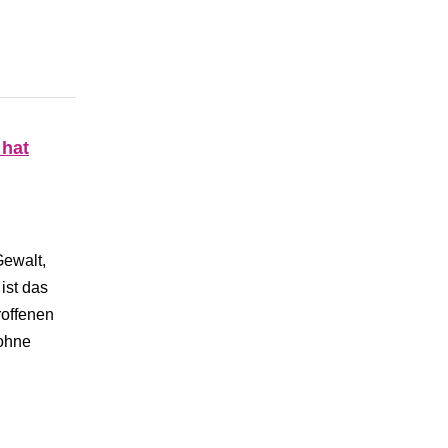
 hat
ewalt,
ist das
roffenen
 ohne