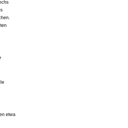
sechs
es
chen.
lten
e
lle
sen etwa