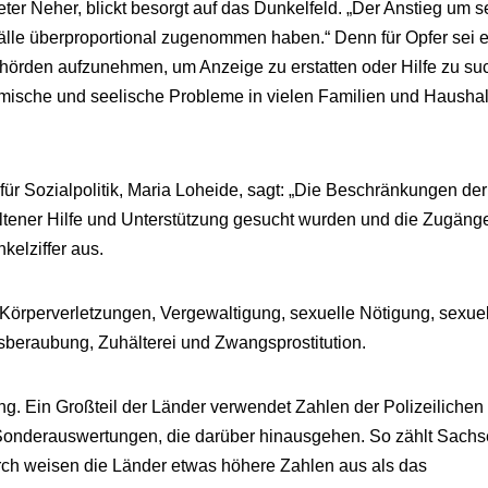
er Neher, blickt besorgt auf das Dunkelfeld. „Der Anstieg um 
 Fälle überproportional zugenommen haben.“ Denn für Opfer sei 
ehörden aufzunehmen, um Anzeige zu erstatten oder Hilfe zu su
ische und seelische Probleme in vielen Familien und Hausha
für Sozialpolitik, Maria Loheide, sagt: „Die Beschränkungen der
ltener Hilfe und Unterstützung gesucht wurden und die Zugäng
elziffer aus.
 Körperverletzungen, Vergewaltigung, sexuelle Nötigung, sexue
tsberaubung, Zuhälterei und Zwangsprostitution.
ung. Ein Großteil der Länder verwendet Zahlen der Polizeilichen
t Sonderauswertungen, die darüber hinausgehen. So zählt Sach
rch weisen die Länder etwas höhere Zahlen aus als das