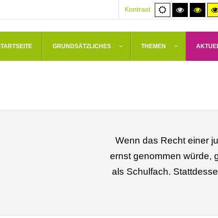
Normale
Hoher
Hoh
Kontrast
Ansicht
Kontrast
Kont
schwarz/
schw
STARTSEITE
GRUNDSÄTZLICHES
THEMEN
AKTUE
Wenn das Recht einer ju
ernst genommen würde, gä
als Schulfach. Stattdess