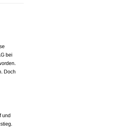
ise
AG bei
worden.
n. Doch
f und
stieg.