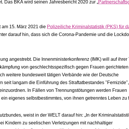
. Das BKA wird seinen Jahresbericht 2020 zur „
Partnerschafts
at am 15. März 2021 die
Polizeiliche Kriminalstatistik (PKS) für 
chter darauf hin, dass sich die Corona-Pandemie und die Lockd
ung angestrebt. Die Innenministerkonferenz (IMK) will auf ihre
ekämpfung von geschlechtsspezifisch gegen Frauen gerichteten
uch weitere bundesweit tätigen Verbände wie der Deutsche
n seit langam die Einführung des Straftatbestandes "Femizide",
 einzuordnen. In Fällen von Trennungstötungen werden Frauen
, ein eigenes selbstbestimmtes, von ihnen getrenntes Leben zu 
bundes, weist in der WELT darauf hin: „In der Kriminalstatistik
i Kindern zu seelischen Verletzungen mit nachhaltiger