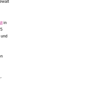
ewalt
lt
in
15
z und
en
-