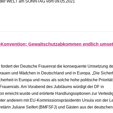
en in der WELT am SONNTAG vom 09.05.2021
ul-Konvention: Gewaltschutzabkommen endlich umse
 fordert der Deutsche Frauenrat die konsequente Umsetzung d
rauen und Mädchen in Deutschland und in Europa. „Die Sicher
erheit in Europa und muss als solche hohe politische Priorität
Frauenrats. Am Vorabend des Jubiläums würdigt der DF in
ion erreicht wurde und erörterte Handlungsoptionen zur Verteid
er anderem mit EU-Kommissionspräsidentin Ursula von der L
kretärin Juliane Seifert (BMFSFJ) und Gästen aus der deutsche