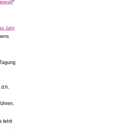
gewalt
“
das Jahr
owns
r Tagung
 d.h.
führen.
 fehlt