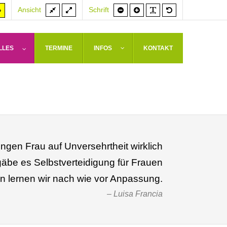
Feste
Volle
Schrift
Schrift
PLG_SYSTEM_J
Standardschrif
er
Hoher
Ansicht
Schrift
Breite
Breite
kleiner
größer
rast
Kontrast
weiß
arz/gelb
gelb/schwarz
LLES
TERMINE
INFOS
KONTAKT
ngen Frau auf Unversehrtheit wirklich
be es Selbstverteidigung für Frauen
en lernen wir nach wie vor Anpassung.
Luisa Francia