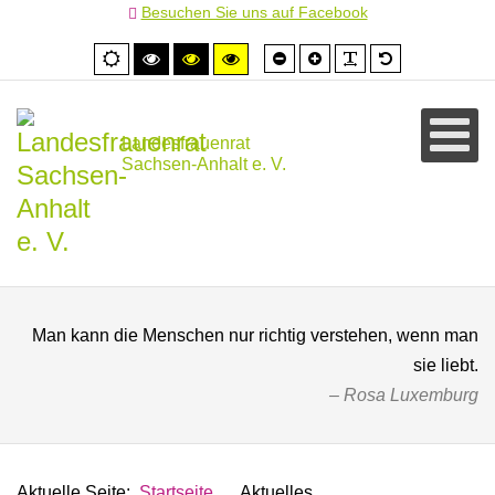
Besuchen Sie uns auf Facebook
Schrift
Schrift
PLG_SYSTEM
Standardschr
Normale
Hoher
Hoher
Hoher
kleiner
größer
Ansicht
Kontrast
Kontrast
Kontrast
schwarz/weiß
schwarz/gelb
gelb/schwarz
Landesfrauenrat
Sachsen-Anhalt e. V.
Man kann die Menschen nur richtig verstehen, wenn man
sie liebt.
Rosa Luxemburg
Aktuelle Seite:
Startseite
Aktuelles