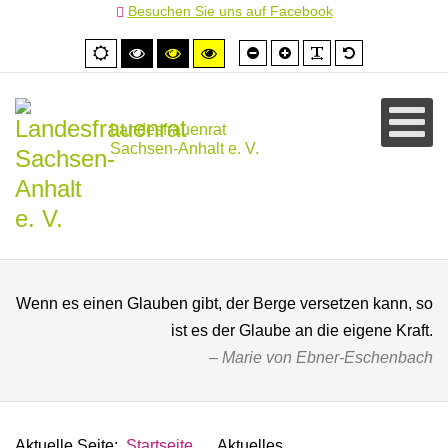
Besuchen Sie uns auf Facebook
Schrift
Schrift
PLG_SYSTEM
Standardschr
Normale
Hoher
Hoher
Hoher
kleiner
größer
Ansicht
Kontrast
Kontrast
Kontrast
schwarz/weiß
schwarz/gelb
gelb/schwarz
Landesfrauenrat
Sachsen-Anhalt e. V.
Wenn es einen Glauben gibt, der Berge versetzen kann, so
ist es der Glaube an die eigene Kraft.
Marie von Ebner-Eschenbach
Aktuelle Seite:
Startseite
Aktuelles