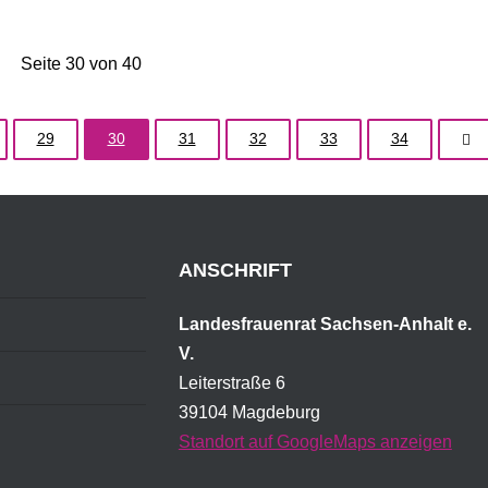
Seite 30 von 40
29
30
31
32
33
34
ANSCHRIFT
Landesfrauenrat Sachsen-Anhalt e.
V.
Leiterstraße 6
39104 Magdeburg
Standort auf GoogleMaps anzeigen