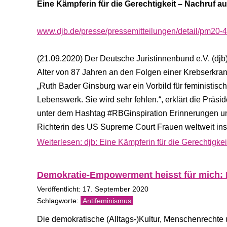
Eine Kämpferin für die Gerechtigkeit – Nachruf a
www.djb.de/presse/pressemitteilungen/detail/pm20-
(21.09.2020) Der Deutsche Juristinnenbund e.V. (djb
Alter von 87 Jahren an den Folgen einer Krebserkra
„Ruth Bader Ginsburg war ein Vorbild für feministisc
Lebenswerk. Sie wird sehr fehlen.“, erklärt die Präsid
unter dem Hashtag #RBGinspiration Erinnerungen und
Richterin des US Supreme Court Frauen weltweit insp
Weiterlesen: djb: Eine Kämpferin für die Gerechtigke
Demokratie-Empowerment heisst für mich: Di
Veröffentlicht: 17. September 2020
Antifeminismus
Die demokratische (Alltags-)Kultur, Menschenrechte un