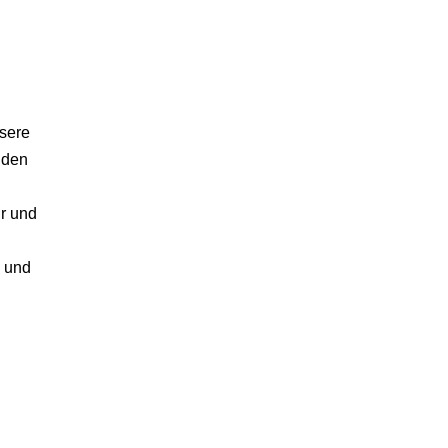
nsere
 den
r und
n und