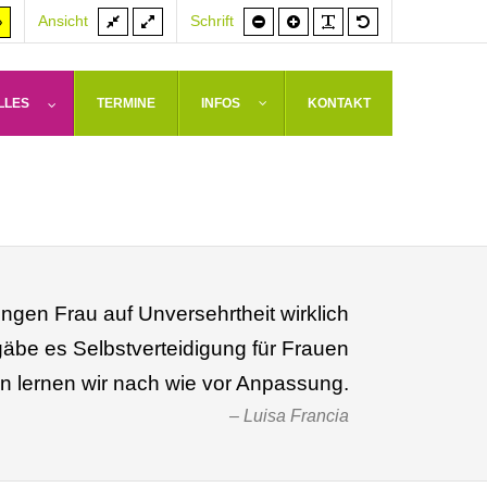
Feste
Volle
Schrift
Schrift
PLG_SYSTEM_J
Standardschrif
er
Hoher
Ansicht
Schrift
Breite
Breite
kleiner
größer
rast
Kontrast
weiß
arz/gelb
gelb/schwarz
LLES
TERMINE
INFOS
KONTAKT
ngen Frau auf Unversehrtheit wirklich
be es Selbstverteidigung für Frauen
en lernen wir nach wie vor Anpassung.
Luisa Francia