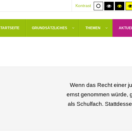
Normale
Hoher
Hoh
Kontrast
Ansicht
Kontrast
Kont
schwarz/
schw
STARTSEITE
GRUNDSÄTZLICHES
THEMEN
AKTUE
Wenn das Recht einer ju
ernst genommen würde, gä
als Schulfach. Stattdess