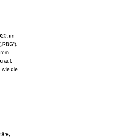
020, im
(„RBG“).
hrem
u auf,
 wie die
täre,