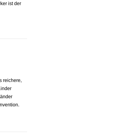
er ist der
 reichere,
Kinder
Länder
nvention.