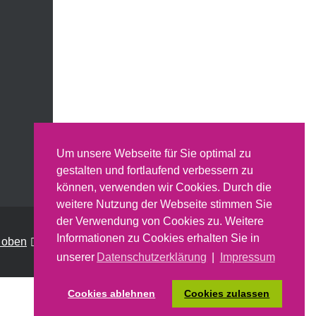
Um unsere Webseite für Sie optimal zu
gestalten und fortlaufend verbessern zu
können, verwenden wir Cookies. Durch die
weitere Nutzung der Webseite stimmen Sie
der Verwendung von Cookies zu. Weitere
Informationen zu Cookies erhalten Sie in
 oben
unserer
Datenschutzerklärung
|
Impressum
Cookies ablehnen
Cookies zulassen