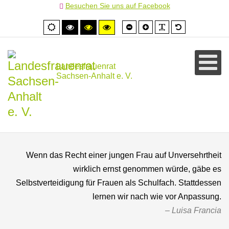
Besuchen Sie uns auf Facebook
Schrift
Schrift
PLG_SYSTEM
Standardschr
Normale
Hoher
Hoher
Hoher
kleiner
größer
Ansicht
Kontrast
Kontrast
Kontrast
schwarz/weiß
schwarz/gelb
gelb/schwarz
Landesfrauenrat
Sachsen-Anhalt e. V.
Wenn das Recht einer jungen Frau auf Unversehrtheit
wirklich ernst genommen würde, gäbe es
Selbstverteidigung für Frauen als Schulfach. Stattdessen
lernen wir nach wie vor Anpassung.
Luisa Francia