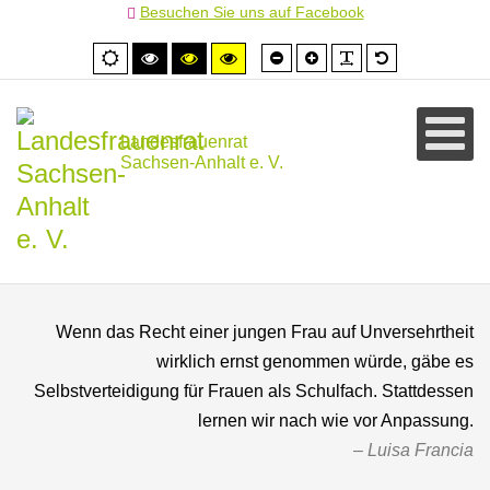
Besuchen Sie uns auf Facebook
Schrift
Schrift
PLG_SYSTEM
Standardschr
Normale
Hoher
Hoher
Hoher
kleiner
größer
Ansicht
Kontrast
Kontrast
Kontrast
schwarz/weiß
schwarz/gelb
gelb/schwarz
Landesfrauenrat
Sachsen-Anhalt e. V.
Wenn das Recht einer jungen Frau auf Unversehrtheit
wirklich ernst genommen würde, gäbe es
Selbstverteidigung für Frauen als Schulfach. Stattdessen
lernen wir nach wie vor Anpassung.
Luisa Francia