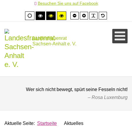
Besuchen Sie uns auf Facebook
Schrift
Schrift
PLG_SYSTEM
Standardschr
Normale
Hoher
Hoher
Hoher
kleiner
größer
Ansicht
Kontrast
Kontrast
Kontrast
schwarz/weiß
schwarz/gelb
gelb/schwarz
Landesfrauenrat
Sachsen-Anhalt e. V.
Wer sich nicht bewegt, spürt seine Fesseln nicht!
Rosa Luxemburg
Aktuelle Seite:
Startseite
Aktuelles