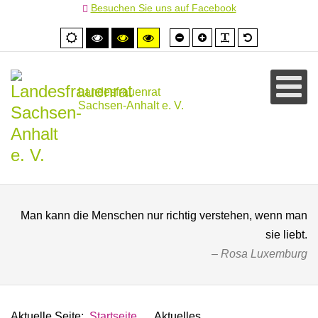
Besuchen Sie uns auf Facebook
Schrift
Schrift
PLG_SYSTEM
Standardschr
Normale
Hoher
Hoher
Hoher
kleiner
größer
Ansicht
Kontrast
Kontrast
Kontrast
schwarz/weiß
schwarz/gelb
gelb/schwarz
Landesfrauenrat
Sachsen-Anhalt e. V.
Man kann die Menschen nur richtig verstehen, wenn man
sie liebt.
Rosa Luxemburg
Aktuelle Seite:
Startseite
Aktuelles