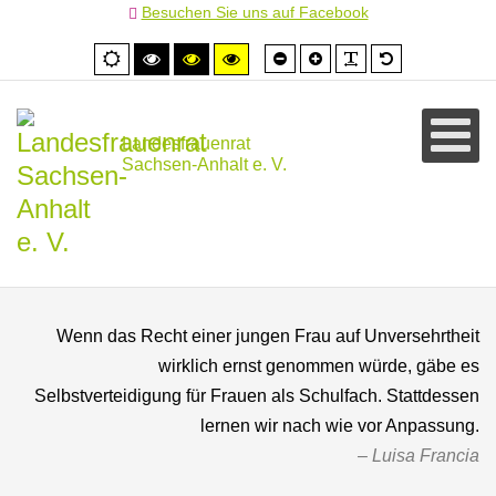
Besuchen Sie uns auf Facebook
Schrift
Schrift
PLG_SYSTEM
Standardschr
Normale
Hoher
Hoher
Hoher
kleiner
größer
Ansicht
Kontrast
Kontrast
Kontrast
schwarz/weiß
schwarz/gelb
gelb/schwarz
Landesfrauenrat
Sachsen-Anhalt e. V.
Wenn das Recht einer jungen Frau auf Unversehrtheit
wirklich ernst genommen würde, gäbe es
Selbstverteidigung für Frauen als Schulfach. Stattdessen
lernen wir nach wie vor Anpassung.
Luisa Francia