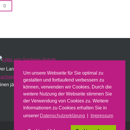
er Landesfrauenrat wird institutionell vom Land
Um unsere Webseite für Sie optimal zu
achsen-Anhalt
gefördert und erstellt dazu u.a.
gestalten und fortlaufend verbessern zu
inen jährlichen Sachbericht.
können, verwenden wir Cookies. Durch die
weitere Nutzung der Webseite stimmen Sie
der Verwendung von Cookies zu. Weitere
Informationen zu Cookies erhalten Sie in
unserer
Datenschutzerklärung
|
Impressum