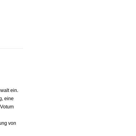
walt ein.
, eine
 Votum
ung von