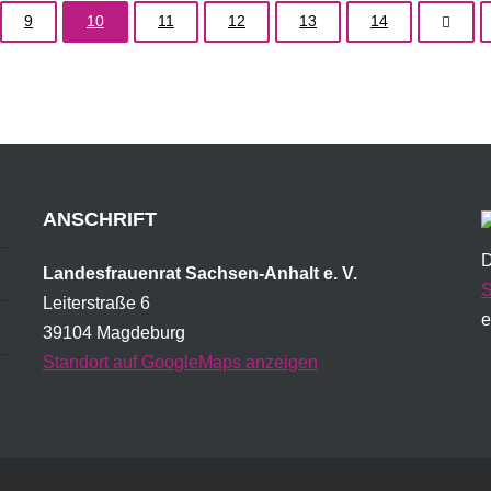
9
10
11
12
13
14
ANSCHRIFT
D
Landesfrauenrat Sachsen-Anhalt e. V.
S
Leiterstraße 6
e
39104 Magdeburg
Standort auf GoogleMaps anzeigen