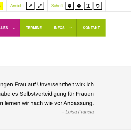
Feste
Volle
Schrift
Schrift
PLG_SYSTEM_J
Standardschrif
er
Hoher
Ansicht
Schrift
Breite
Breite
kleiner
größer
rast
Kontrast
weiß
arz/gelb
gelb/schwarz
LLES
TERMINE
INFOS
KONTAKT
ngen Frau auf Unversehrtheit wirklich
be es Selbstverteidigung für Frauen
en lernen wir nach wie vor Anpassung.
Luisa Francia