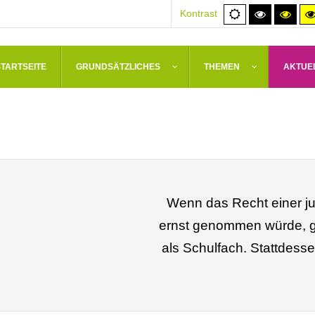
Normale
Hoher
Hoh
Kontrast
Ansicht
Kontrast
Kont
schwarz/
schw
STARTSEITE
GRUNDSÄTZLICHES
THEMEN
AKTUE
Wenn das Recht einer ju
ernst genommen würde, gä
als Schulfach. Stattdess