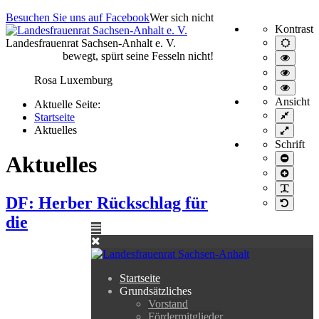
Besuchen Sie uns auf Facebook
Wer sich nicht
Kontrast
Landesfrauenrat Sachsen-Anhalt e. V.
Normal
Ansich
bewegt, spürt seine Fesseln nicht!
Hoher
Kontra
Hoher
schwar
Rosa Luxemburg
Kontra
Hoher
schwar
Kontra
Ansicht
Aktuelle Seite:
gelb/s
Feste
Startseite
Breite
Aktuelles
Volle
Breite
Schrift
Aktuelles
Schrift
kleiner
Schrift
größer
PLG_S
DF: Herber Rückschlag für
Standar
die
Startseite
Grundsätzliches
Vorstand
Fördermitglieder