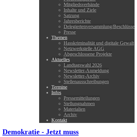
Mitgliedsverbände
Inhalte und Ziele
Satzung
Jahresberichte
Delegiertenversammlung/Beschlüsse
Presse
Themen
Hasskriminalität und digitale Gewalt
Netzwerkstelle AGG
Abgeschlossene Projekte
Aktuelles
Landtagswahl 2026
Newsletter-Anmeldung
Newsletter-Archiv
Stellenausschreibungen
Termine
Infos
Pressemitteilungen
Stellungnahmen
Materialien
Archiv
Kontakt
Demokratie - Jetzt muss