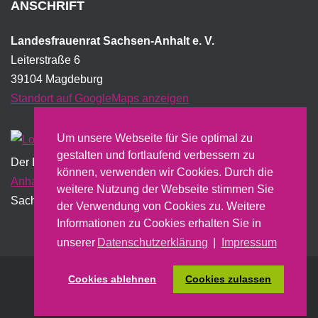
ANSCHRIFT
Landesfrauenrat Sachsen-Anhalt e. V.
Leiterstraße 6
39104 Magdeburg
Standort auf GoogleMaps anzeigen
Um unsere Webseite für Sie optimal zu
gestalten und fortlaufend verbessern zu
Der Landesfrauenrat wird institutionell vom Land
Sachsen-
können, verwenden wir Cookies. Durch die
Anhalt
gefördert und erstellt dazu u.a. einen jährlichen
weitere Nutzung der Webseite stimmen Sie
Sachbericht.
der Verwendung von Cookies zu. Weitere
Informationen zu Cookies erhalten Sie in
unserer
Datenschutzerklärung
|
Impressum
Cookies ablehnen
Cookies zulassen
Nach oben