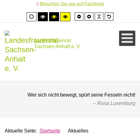
Besuchen Sie uns auf Facebook
Schrift
Schrift
PLG_SYSTEM
Standardschr
Normale
Hoher
Hoher
Hoher
kleiner
größer
Ansicht
Kontrast
Kontrast
Kontrast
schwarz/weiß
schwarz/gelb
gelb/schwarz
Landesfrauenrat
Sachsen-Anhalt e. V.
Wer sich nicht bewegt, spürt seine Fesseln nicht!
Rosa Luxemburg
Aktuelle Seite:
Startseite
Aktuelles