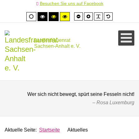
Besuchen Sie uns auf Facebook
Schrift
Schrift
PLG_SYSTEM
Standardschr
Normale
Hoher
Hoher
Hoher
kleiner
größer
Ansicht
Kontrast
Kontrast
Kontrast
schwarz/weiß
schwarz/gelb
gelb/schwarz
Landesfrauenrat
Sachsen-Anhalt e. V.
Wer sich nicht bewegt, spürt seine Fesseln nicht!
Rosa Luxemburg
Aktuelle Seite:
Startseite
Aktuelles