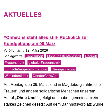
AKTUELLES
#OhneUns steht alles still- Rückblick zur
Kundgebung am 09.März
Veröffentlicht: 12. März 2026
Care Arbeit
Ohneunsstehtallesstill
Enough
Frauenstreik
globalerFrauenstreik
doppelteVergesellschaftung
Genugistgenug
WirsindamLimit
GenderCareGap
Am Montag, den 09. März, sind in Magdeburg zahlreiche
Frauen* und andere solidarische Menschen unserem
Aufruf
„Ohne Uns!“
gefolgt und haben gemeinsam ein
starkes Zeichen gesetzt. Auf dem Bahnhofsvorplatz wurde