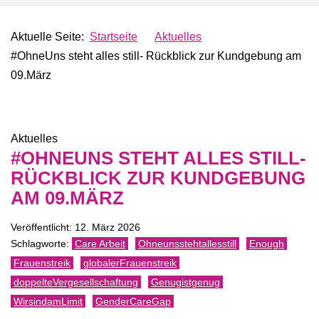
Aktuelle Seite:
Startseite
Aktuelles
#OhneUns steht alles still- Rückblick zur Kundgebung am
09.März
Aktuelles
#OHNEUNS STEHT ALLES STILL-
RÜCKBLICK ZUR KUNDGEBUNG
AM 09.MÄRZ
Veröffentlicht: 12. März 2026
Care Arbeit
Ohneunsstehtallesstill
Enough
Frauenstreik
globalerFrauenstreik
doppelteVergesellschaftung
Genugistgenug
WirsindamLimit
GenderCareGap