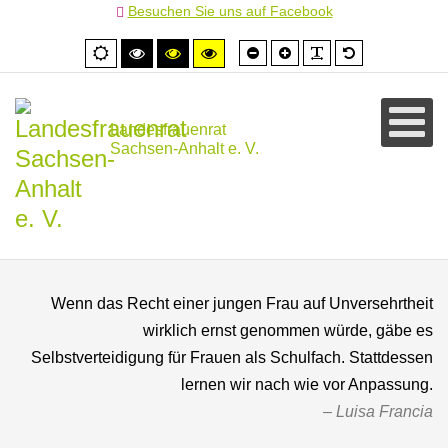
Besuchen Sie uns auf Facebook
Schrift
Schrift
PLG_SYSTEM
Standardschr
Normale
Hoher
Hoher
Hoher
kleiner
größer
Ansicht
Kontrast
Kontrast
Kontrast
schwarz/weiß
schwarz/gelb
gelb/schwarz
Landesfrauenrat
Sachsen-Anhalt e. V.
Wenn das Recht einer jungen Frau auf Unversehrtheit
wirklich ernst genommen würde, gäbe es
Selbstverteidigung für Frauen als Schulfach. Stattdessen
lernen wir nach wie vor Anpassung.
Luisa Francia